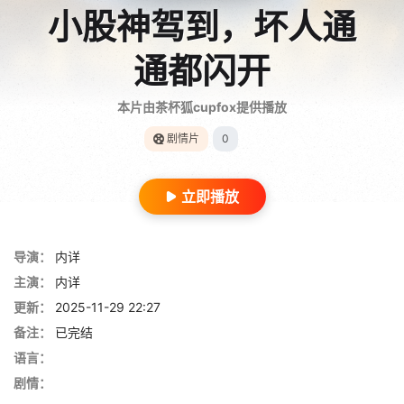
小股神驾到，坏人通
通都闪开
本片由茶杯狐cupfox提供播放
剧情片
0
立即播放
导演：
内详
主演：
内详
更新：
2025-11-29 22:27
备注：
已完结
语言：
剧情：