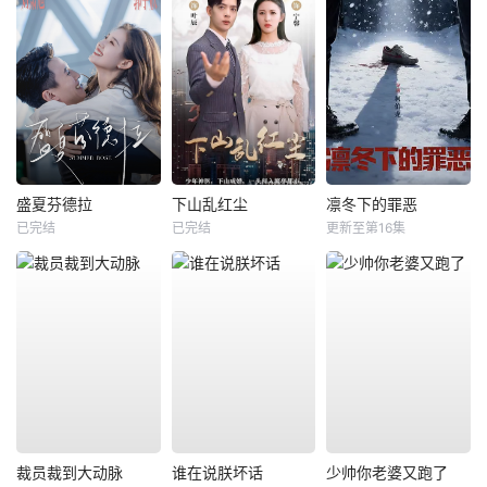
盛夏芬德拉
下山乱红尘
凛冬下的罪恶
已完结
已完结
更新至第16集
裁员裁到大动脉
谁在说朕坏话
少帅你老婆又跑了