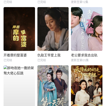
已完结
已完结
更新至第12集
开着摩的娶富婆
仇敌王爷爱上我
老公要求我去出轨
已完结
已完结
更新至第05集