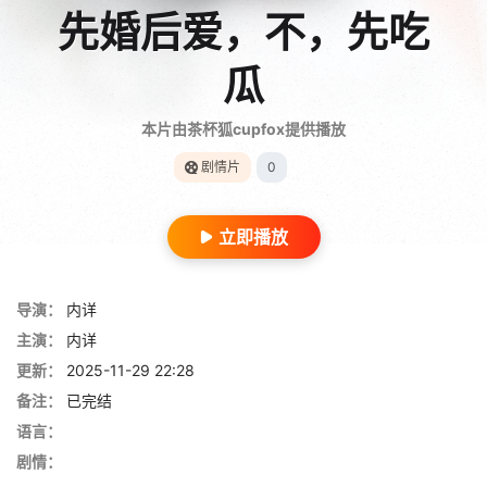
先婚后爱，不，先吃
瓜
本片由茶杯狐cupfox提供播放
剧情片
0
立即播放
导演：
内详
主演：
内详
更新：
2025-11-29 22:28
备注：
已完结
语言：
剧情：