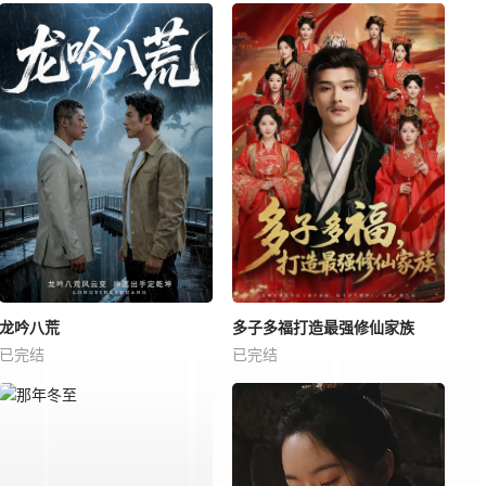
龙吟八荒
多子多福打造最强修仙家族
已完结
已完结