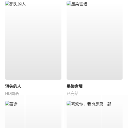
消失的人
墨染宫墙
HD国语
已完结