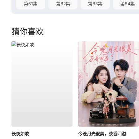
第61集
第62集
第63集
第64集
猜你喜欢
长夜如歌
今晚月光很美，茶香四溢