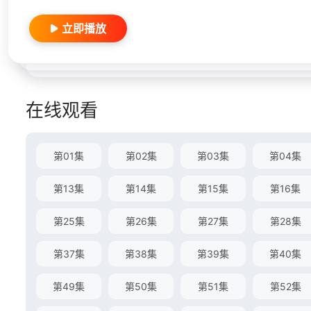
立即播放
在线观看
第01集
第02集
第03集
第04集
第13集
第14集
第15集
第16集
第25集
第26集
第27集
第28集
第37集
第38集
第39集
第40集
第49集
第50集
第51集
第52集