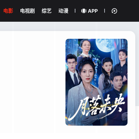
电影
电视剧
综艺
动漫
APP