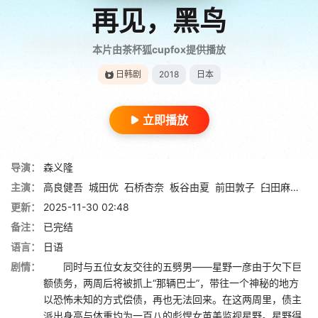
再见，黑鸟
本片由茶杯狐cupfox提供播放
日韩剧
2018
日本
立即播放
导演：
森义隆
主演：
高良健吾
城田优
石桥杏奈
板谷由夏
前田敦子
臼田麻美
关
更新：
2025-11-30 02:48
备注：
已完结
语言：
日语
剧情：
同时与五位女友交往的五劈男——星野一彦由于欠下巨
额债务，两周后将被抓上“那辆巴士”，带往一个神秘的地方
以恐怖未知的方式偿债，再也无法回来。在这两周里，债主
派出身高与体重均为一百八的彪悍女茧美监视星野。星野得