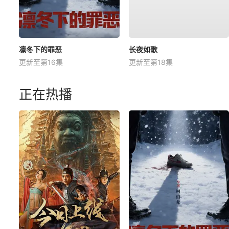
凛冬下的罪恶
长夜如歌
更新至第16集
更新至第18集
正在热播