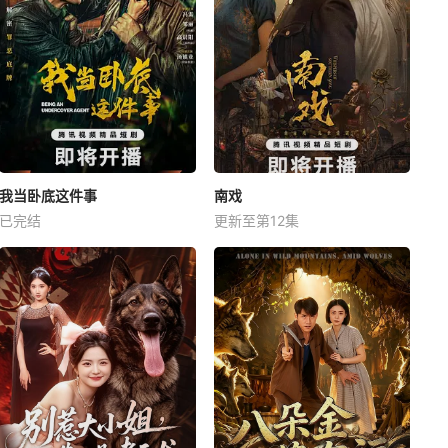
我当卧底这件事
南戏
已完结
更新至第12集