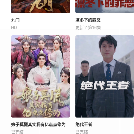
九门
凛冬下的罪恶
HD
更新至第16集
娘子莫慌其实我有亿点点修为
绝代王者
已完结
已完结