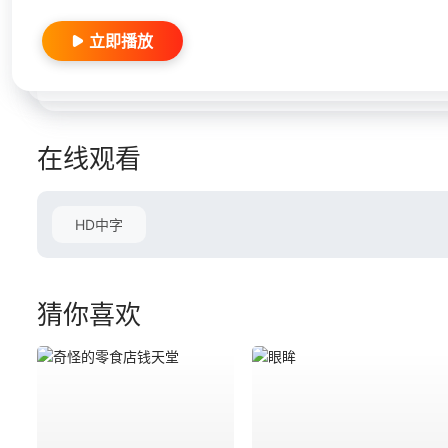
立即播放
在线观看
HD中字
猜你喜欢