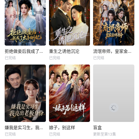
拒绝做妾后我成了太子侧妃
重生之诱他沉沦
流氓帝师，皇家金牌县令
已完结
已完结
已完结
嫌我是实习生，我亮出老板身份
娘子，别这样
盲盒
已完结
已完结
更新至第13集