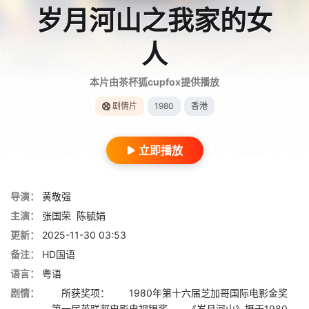
岁月河山之我家的女
人
本片由茶杯狐cupfox提供播放
剧情片
1980
香港
立即播放
导演：
黄敬强
主演：
张国荣
陈毓娟
更新：
2025-11-30 03:53
备注：
HD国语
语言：
粤语
剧情：
所获奖项： 1980年第十六届芝加哥国际电影金奖
第一届英联邦电影电视银奖 《岁月河山》摄于1980