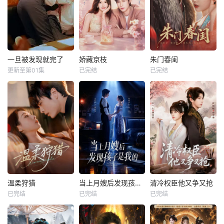
一旦被发现就完了
娇藏京枝
朱门春闺
更新至第01集
已完结
已完结
温柔狩猎
当上月嫂后发现孩子是我的
清冷权臣他又争又抢
已完结
已完结
已完结