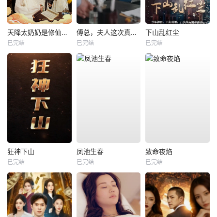
天降太奶奶是修仙老祖
傅总，夫人这次真的死了
下山乱红尘
已完结
已完结
已完结
狂神下山
凤池生春
致命夜焰
已完结
已完结
已完结