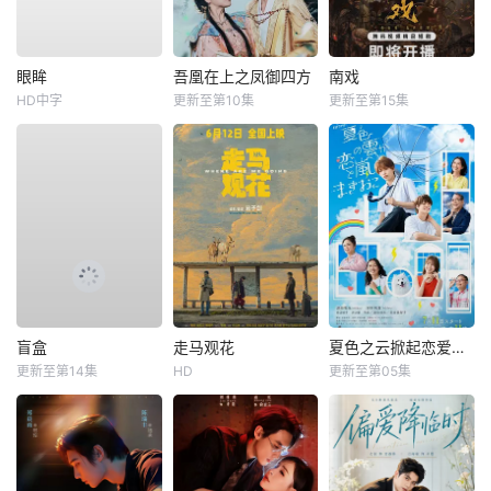
眼眸
吾凰在上之凤御四方
南戏
HD中字
更新至第10集
更新至第15集
盲盒
走马观花
夏色之云掀起恋爱与风暴
更新至第14集
HD
更新至第05集