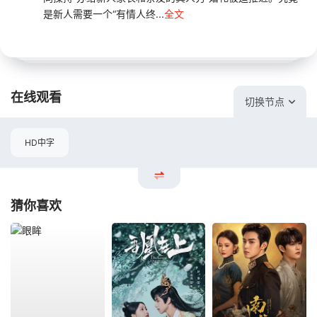
是新人需要一个“有情人终...
全文
在线观看
切换节点
HD中字
猜你喜欢