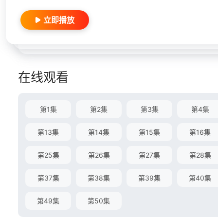
立即播放
在线观看
第1集
第2集
第3集
第4集
第13集
第14集
第15集
第16集
第25集
第26集
第27集
第28集
第37集
第38集
第39集
第40集
第49集
第50集