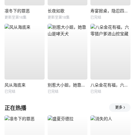
凛冬下的罪恶
长夜如歌
寿宴掀桌，隐忍四年我封神
更新至第16集
更新至第18集
已完结
风从海底来
别惹大小姐，她靠山是哮天犬
八朵金花有福，六零猎户爹进山挖宝藏
已完结
已完结
已完结
正在热播
更多