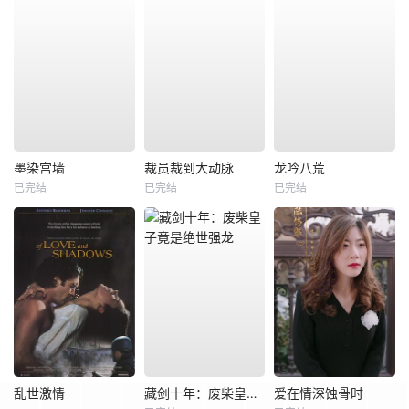
墨染宫墙
裁员裁到大动脉
龙吟八荒
已完结
已完结
已完结
乱世激情
藏剑十年：废柴皇子竟是绝世强龙
爱在情深蚀骨时