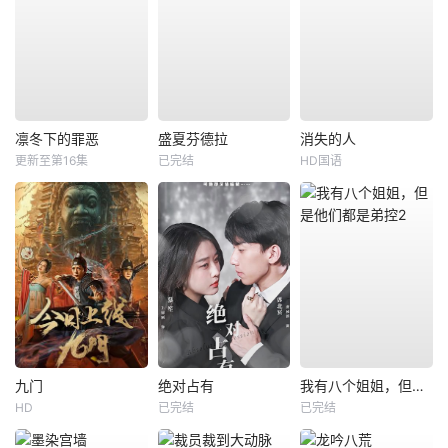
凛冬下的罪恶
盛夏芬德拉
消失的人
更新至第16集
已完结
HD国语
九门
绝对占有
我有八个姐姐，但是他们都是弟控2
HD
已完结
已完结