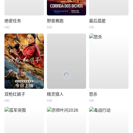
绝密任务
野兽赛跑
最后孤屋
HD
HD
HD
双枪红娘子
精灵猎人
怒杀
HD
HD
HD