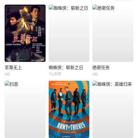
至尊无上
蜘蛛侠：崭新之日
绝密任务
HD
TC中字
HD