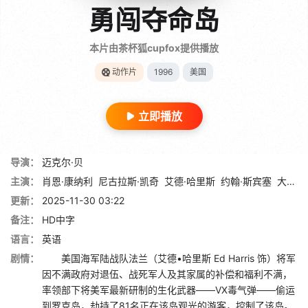
勇闯夺命岛
本片由茶杯狐cupfox提供播放
动作片
1996
美国
立即播放
导演：
迈克尔·贝
主演：
肖恩·康纳利
尼古拉斯·凯奇
艾德·哈里斯
约翰·斯宾塞
大卫·摩斯
更新：
2025-11-30 03:22
备注：
HD中字
语言：
英语
剧情：
美国海军陆战队法兰（艾德•哈里斯 Ed Harris 饰）将军
因不满政府对退伍、战死军人及其家属的补偿和福利不满，
率领部下将美军最新研制的生化武器――VX毒气弹――偷运
到罗克岛，劫持了81名正在该岛观光的游客，控制了该岛。