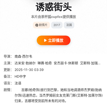
诱惑街头
本片由茶杯狐cupfox提供播放
剧情片
2017
法国
立即播放
导演：
南森·西尔韦
主演：
达米安·勃纳尔
琳赛·柏奇
安杰丽卡·休斯顿
艾斯特·加瑞尔
阿
更新：
2025-11-30 03:39
备注：
HD中字
语言：
法语
剧情：
吉娜(柏奇饰)旅行到巴黎，她和当地调酒师杰罗姆(勃纳
尔饰)迅速热恋，当杰罗姆前女友克莱门斯(艾斯特·加莱尔饰)
归来，吉娜将受到前所未有的对待。