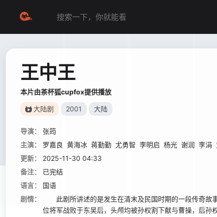
王中王
本片由茶杯狐cupfox提供播放
大陆剧
2001
大陆
导演：
张筠
主演：
罗嘉良
黄海冰
蒋勤勤
尤勇智
李明启
杨光
谢润
李涓
更新：
2025-11-30 04:33
备注：
已完结
语言：
国语
剧情：
此剧所讲述的是发生在清末及民国时期的一段传奇故事
位将军战败于东吴后，头颅均被孙权割下献与曹操，后孙权