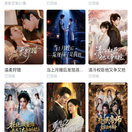
更新至第01集
已完结
已完结
温柔狩猎
当上月嫂后发现孩子是我的
清冷权臣他又争又抢
已完结
已完结
已完结