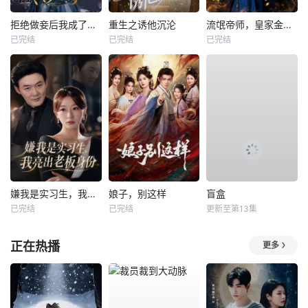
拒绝做妾后我成了太子侧妃
重生之诱他沉沦
流氓帝师，皇家金牌县令
已完结
已完结
已完结
嫌我是实习生，我亮出老板身份
娘子，别这样
盲盒
已完结
已完结
更新至第13集
正在热播
更多