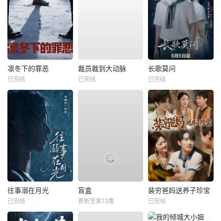
凛冬下的罪恶
裁员裁到大动脉
长歌莫问
已完结
已完结
已完结
往事溺在月光
盲盒
装穷爸妈送养子珍宝
已完结
更新至第13集
已完结