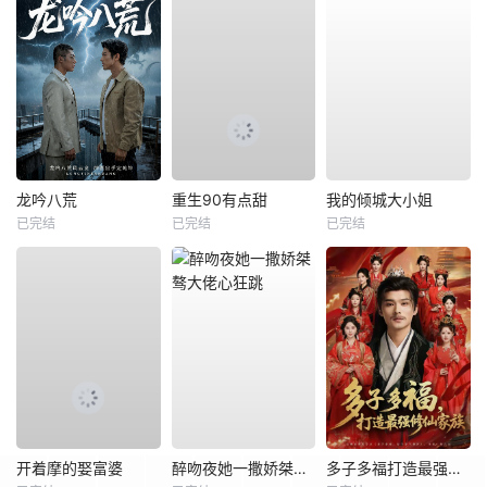
龙吟八荒
重生90有点甜
我的倾城大小姐
已完结
已完结
已完结
开着摩的娶富婆
醉吻夜她一撒娇桀骜大佬心狂跳
多子多福打造最强修仙家族