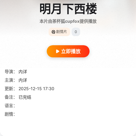
明月下西楼
本片由茶杯狐cupfox提供播放
剧情片
0
立即播放
导演：
内详
主演：
内详
更新：
2025-12-15 17:30
备注：
已完结
语言：
剧情：