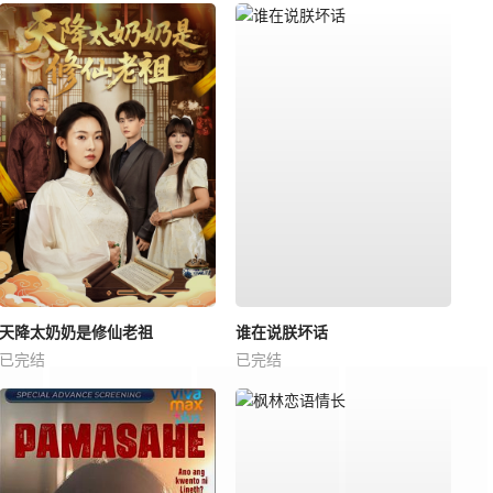
天降太奶奶是修仙老祖
谁在说朕坏话
已完结
已完结