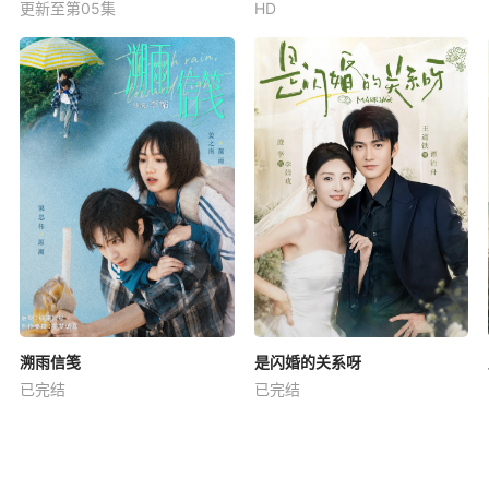
更新至第05集
HD
溯雨信笺
是闪婚的关系呀
已完结
已完结