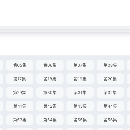
第05集
第06集
第07集
第08集
第17集
第18集
第19集
第20集
第29集
第30集
第31集
第32集
第41集
第42集
第43集
第44集
第53集
第54集
第55集
第56集