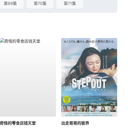
第69集
第70集
第71集
奇怪的零食店钱天堂
出走哥哥的彼界