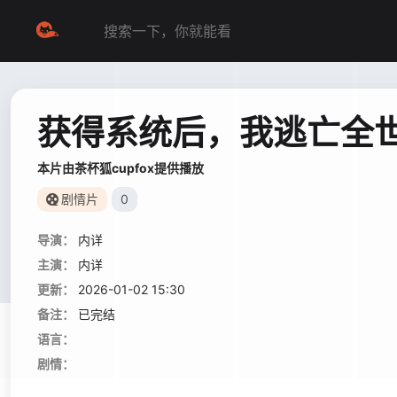
获得系统后，我逃亡全
本片由茶杯狐cupfox提供播放
剧情片
0
导演：
内详
主演：
内详
更新：
2026-01-02 15:30
备注：
已完结
语言：
剧情：