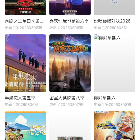
喜剧之王单口季第三季
喜欢你我也是第六季
说唱巅峰对决2026
更新至第20260808期
更新至20260808期
更新至20260808期
半熟恋人第五季
密室大逃脱第八季大神版
你好星期六
更新至20260806期
更新至20260807期
更新至第20260808期