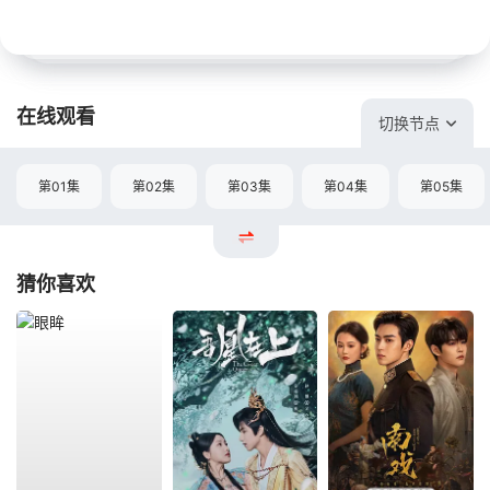
在线观看
切换节点
第01集
第02集
第03集
第04集
第05集
猜你喜欢