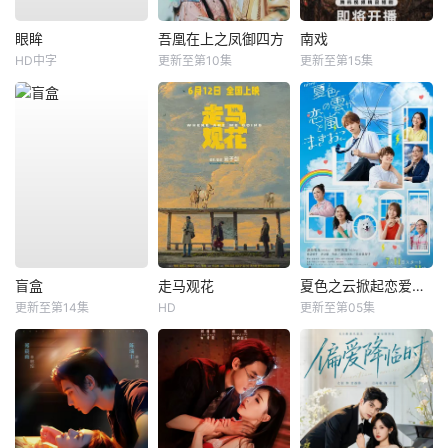
眼眸
吾凰在上之凤御四方
南戏
HD中字
更新至第10集
更新至第15集
盲盒
走马观花
夏色之云掀起恋爱与风暴
更新至第14集
HD
更新至第05集