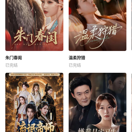
朱门春闺
温柔狩猎
已完结
已完结