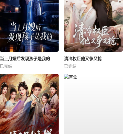
当上月嫂后发现孩子是我的
清冷权臣他又争又抢
已完结
已完结