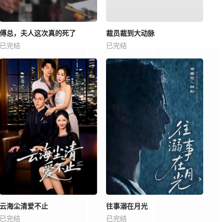
傅总，夫人这次真的死了
裁员裁到大动脉
已完结
已完结
云海尘清爱不止
往事溺在月光
已完结
已完结