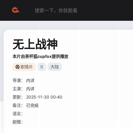
无上战神
本片由茶杯狐cupfox提供播放
剧情片
0
大陆
导演：
内详
主演：
内详
更新：
2025-11-30 00:40
备注：
已完结
语言：
剧情：