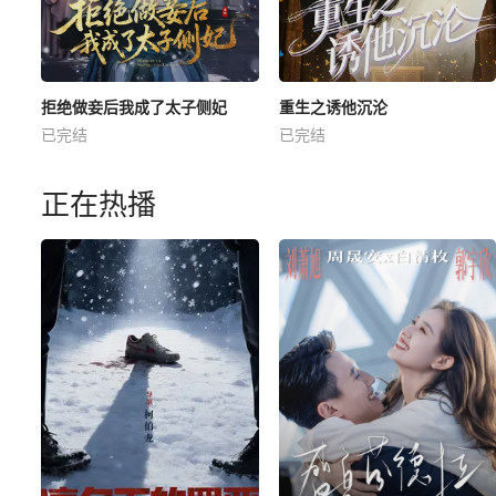
拒绝做妾后我成了太子侧妃
重生之诱他沉沦
已完结
已完结
正在热播