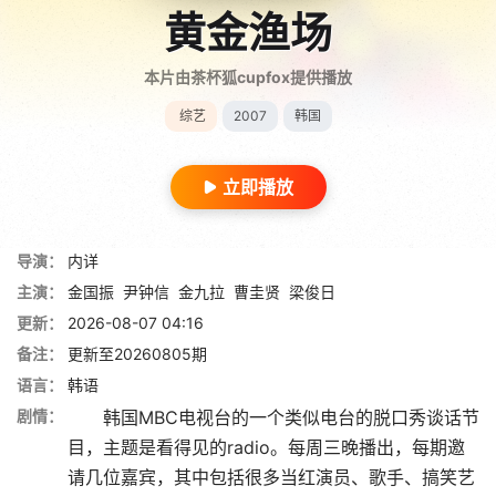
黄金渔场
本片由茶杯狐cupfox提供播放
综艺
2007
韩国
立即播放
导演：
内详
主演：
金国振
尹钟信
金九拉
曹圭贤
梁俊日
更新：
2026-08-07 04:16
备注：
更新至20260805期
语言：
韩语
剧情：
韩国MBC电视台的一个类似电台的脱口秀谈话节
目，主题是看得见的radio。每周三晚播出，每期邀
请几位嘉宾，其中包括很多当红演员、歌手、搞笑艺