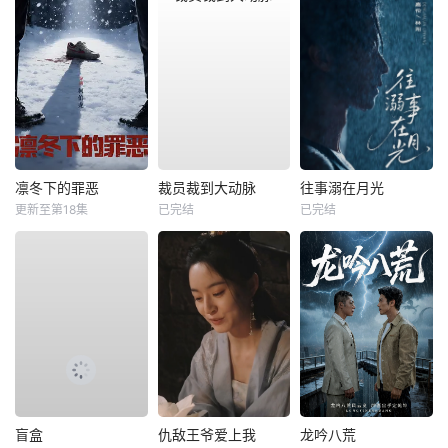
凛冬下的罪恶
裁员裁到大动脉
往事溺在月光
更新至第18集
已完结
已完结
盲盒
仇敌王爷爱上我
龙吟八荒