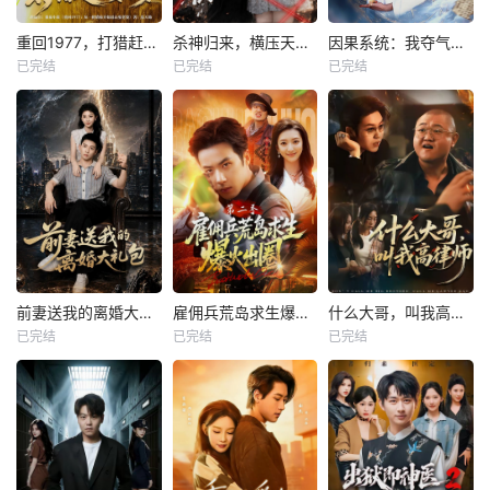
重回1977，打猎赶山娶老婆
杀神归来，横压天下无敌
因果系统：我夺气运救苍生
已完结
已完结
已完结
前妻送我的离婚大礼包
雇佣兵荒岛求生爆火出圈第二季
什么大哥，叫我高律师
已完结
已完结
已完结