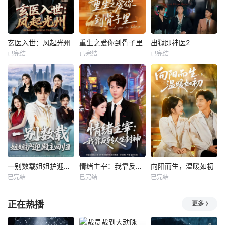
玄医入世：风起光州
重生之爱你到骨子里
出狱即神医2
已完结
已完结
已完结
一别数载姐姐护迎殿主回归
情绪主宰：我靠反转人生封神
向阳而生，温暖如初
已完结
已完结
已完结
正在热播
更多