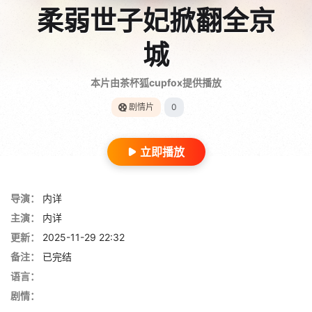
柔弱世子妃掀翻全京
城
本片由茶杯狐cupfox提供播放
剧情片
0
立即播放
导演：
内详
主演：
内详
更新：
2025-11-29 22:32
备注：
已完结
语言：
剧情：