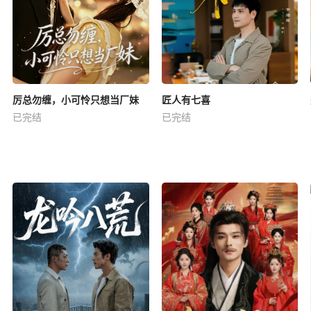
厉总勿缠，小可怜只想当厂妹
匠人有七喜
已完结
已完结