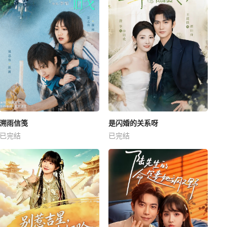
溯雨信笺
是闪婚的关系呀
已完结
已完结