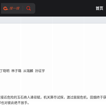
首页
搜一搜
丁晓明
林子璐
从瑞麟
孙征宇
意接近危险的玉石商人逄径赋，机关算尽试探，渡过层层危机，田烟终于
却也对彼此绝不放手。