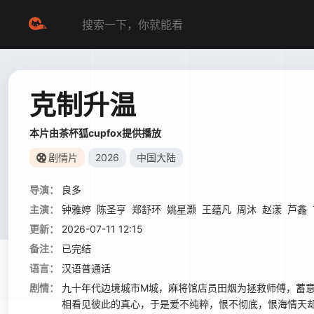
克制升温
本片由茶杯狐cupfox提供播放
剧情片
2026
中国大陆
导演：
良多
主演：
钟雅婷
陈圣亨
郑舒环
姚星灏
王蕴凡
周沐
赵漾
芦鑫
更新：
2026-07-11 12:15
备注：
已完结
语言：
汉语普通话
剧情：
九十年代边境城市M城，麻将馆店员田烟为拯救师傅，蓄
相看见彼此的真心，于是爱不纯粹，恨不彻底，恨海情天