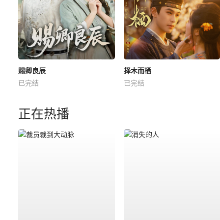
赐卿良辰
择木而栖
已完结
已完结
正在热播