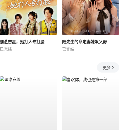
别惹吉星，她打人专打脸
陆先生的命定妻她飒又野
已完结
已完结
更多