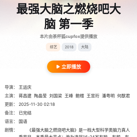
最强大脑之燃烧吧大
脑 第一季
本片由茶杯狐cupfox提供播放
综艺
2018
大陆
立即播放
导演：
王运庆
主演：
蒋昌建
陶晶莹
刘国梁
王峰
鲍橒
王昱珩
潘粤明
何猷君
更新：
2025-11-30 02:18
备注：
已完结
语言：
国语
剧情：
《最强大脑之燃烧吧大脑》是一档大型科学类脑力真人
秀节目。本季最大亮点：改为选拔16-24岁有脑、有颜、有