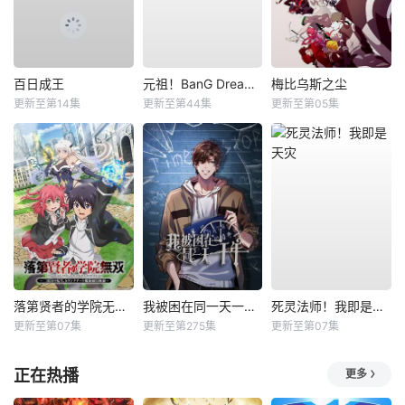
百日成王
元祖！BanG Dream酱
梅比乌斯之尘
更新至第14集
更新至第44集
更新至第05集
落第贤者的学院无双第二回转生，S等级作弊魔术师冒险记
我被困在同一天一千年动态漫
死灵法师！我即是天灾
更新至第07集
更新至第275集
更新至第07集
正在热播
更多