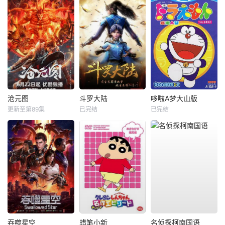
沧元图
斗罗大陆
哆啦A梦大山版
更新至第89集
已完结
已完结
吞噬星空
蜡笔小新
名侦探柯南国语