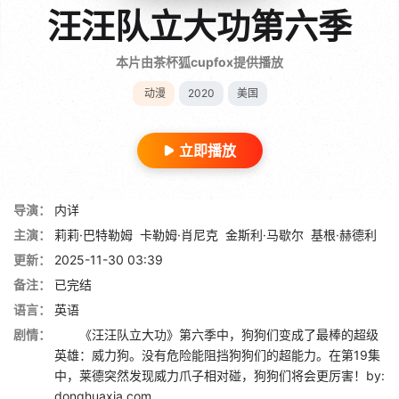
汪汪队立大功第六季
本片由茶杯狐cupfox提供播放
动漫
2020
美国
立即播放
导演：
内详
主演：
莉莉·巴特勒姆
卡勒姆·肖尼克
金斯利·马歇尔
基根·赫德利
更新：
2025-11-30 03:39
备注：
已完结
语言：
英语
剧情：
《汪汪队立大功》第六季中，狗狗们变成了最棒的超级
英雄：威力狗。没有危险能阻挡狗狗们的超能力。在第19集
中，莱德突然发现威力爪子相对碰，狗狗们将会更厉害！by:
donghuaxia.com