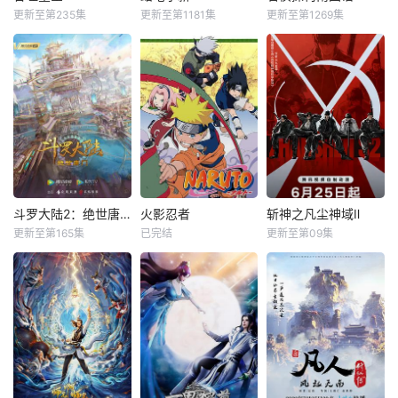
更新至第235集
更新至第1181集
更新至第1269集
斗罗大陆2：绝世唐门
火影忍者
斩神之凡尘神域Ⅱ
更新至第165集
已完结
更新至第09集