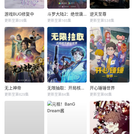
游戏BUG修复中
斗罗大陆2：绝世唐门
逆天至尊
更新至第09集
更新至第165集
更新至第538集
无上神帝
无限抽取：开局核平修仙世界动态漫
开心锤锤世界
更新至第629集
更新至第84集
更新至第66集