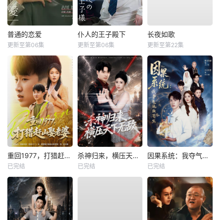
普通的恋爱
仆人的王子殿下
长夜如歌
更新至第06集
更新至第06集
更新至第22集
重回1977，打猎赶山娶老婆
杀神归来，横压天下无敌
因果系统：我夺气运救苍生
已完结
已完结
已完结