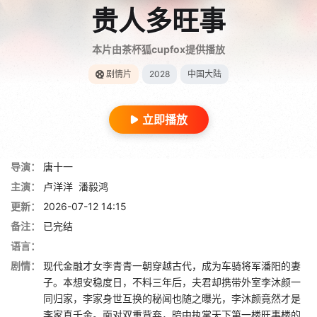
贵人多旺事
本片由茶杯狐cupfox提供播放
剧情片
2028
中国大陆
立即播放
导演：
唐十一
主演：
卢洋洋
潘毅鸿
更新：
2026-07-12 14:15
备注：
已完结
语言：
剧情：
现代金融才女李青青一朝穿越古代，成为车骑将军潘阳的妻
子。本想安稳度日，不料三年后，夫君却携带外室李沐颜一
同归家，李家身世互换的秘闻也随之曝光，李沐颜竟然才是
李家真千金。面对双重背弃，暗中执掌天下第一楼旺事楼的