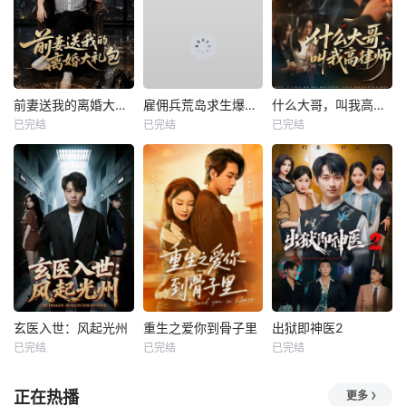
前妻送我的离婚大礼包
雇佣兵荒岛求生爆火出圈第二季
什么大哥，叫我高律师
已完结
已完结
已完结
玄医入世：风起光州
重生之爱你到骨子里
出狱即神医2
已完结
已完结
已完结
正在热播
更多